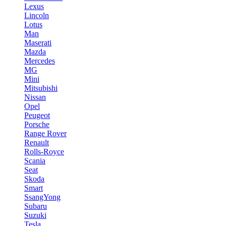
Lexus
Lincoln
Lotus
Man
Maserati
Mazda
Mercedes
MG
Mini
Mitsubishi
Nissan
Opel
Peugeot
Porsche
Range Rover
Renault
Rolls-Royce
Scania
Seat
Skoda
Smart
SsangYong
Subaru
Suzuki
Tesla