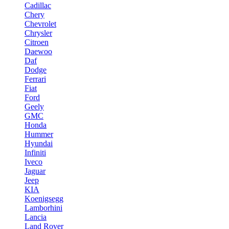
Cadillac
Chery
Chevrolet
Chrysler
Citroen
Daewoo
Daf
Dodge
Ferrari
Fiat
Ford
Geely
GMC
Honda
Hummer
Hyundai
Infiniti
Iveco
Jaguar
Jeep
KIA
Koenigsegg
Lamborhini
Lancia
Land Rover