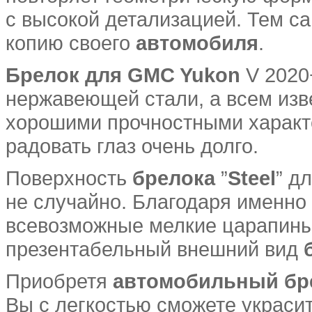
с высокой детализацией. Тем 
копию своего
автомобиля
.
Брелок для
GMC Yukon
V 2020
нержавеющей стали, а всем изве
хорошими прочностными характе
радовать глаз очень долго.
Поверхность
брелока
”
Steel
” д
не случайно. Благодаря именно
всевозможные мелкие царапины 
презентабельный внешний вид
Приобретя
автомобильный бр
Вы с легкостью сможете украси