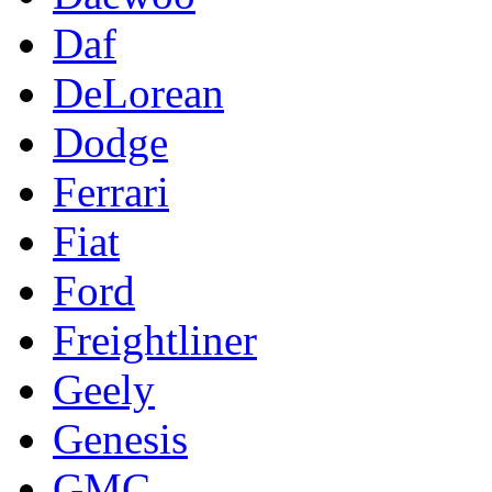
Daf
DeLorean
Dodge
Ferrari
Fiat
Ford
Freightliner
Geely
Genesis
GMC