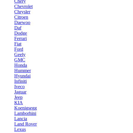
Chery
Chevrolet
Chrysler
Citroen
Daewoo
Daf
Dodge
Ferrari
Fiat
Ford
Geely
GMC
Honda
Hummer
Hyundai
Infiniti
Iveco
Jaguar
Jeep
KIA
Koenigsegg
Lamborhini
Lancia
Land Rover
Lexus