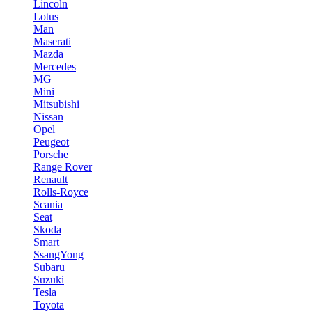
Lincoln
Lotus
Man
Maserati
Mazda
Mercedes
MG
Mini
Mitsubishi
Nissan
Opel
Peugeot
Porsche
Range Rover
Renault
Rolls-Royce
Scania
Seat
Skoda
Smart
SsangYong
Subaru
Suzuki
Tesla
Toyota